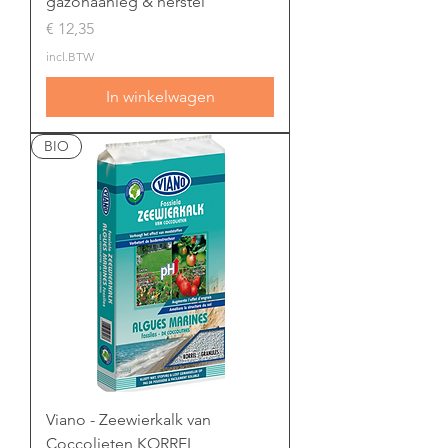
gazonaanleg & herstel
Prijs
€ 12,35
incl.BTW
In winkelwagen
BIO
Viano - Zeewierkalk van
Coccolieten KORREL