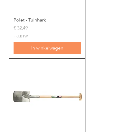
Polet - Tuinhark
Prijs
€ 32,49
incl.BTW
In winkelwagen