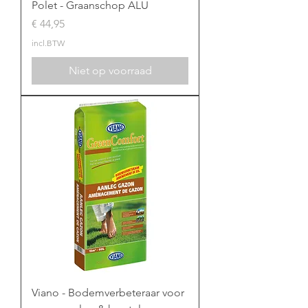
Polet - Graanschop ALU
Prijs
€ 44,95
incl.BTW
Niet op voorraad
Viano - Bodemverbeteraar voor