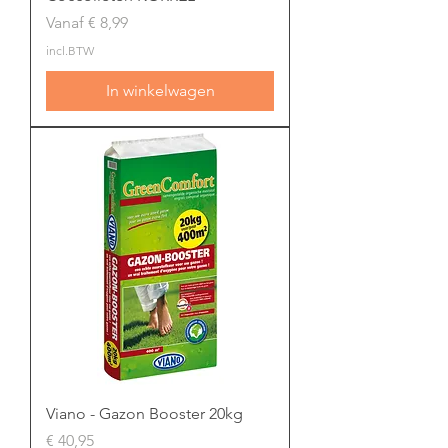
Verkoopprijs
Vanaf
€ 8,99
incl.BTW
In winkelwagen
Viano - Gazon Booster 20kg
Prijs
€ 40,95