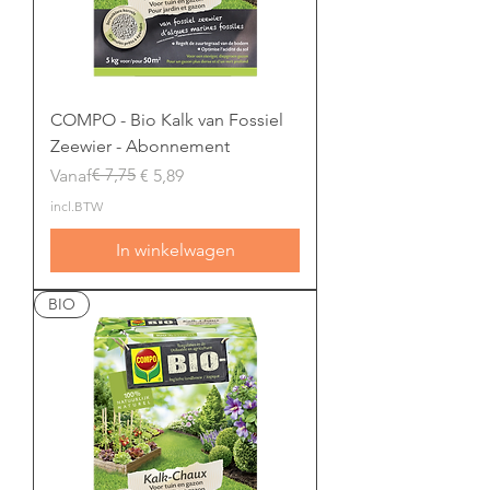
COMPO - Bio Kalk van Fossiel
Zeewier - Abonnement
Normale prijs
Verkoopprijs
€ 7,75
Vanaf
€ 5,89
incl.BTW
In winkelwagen
BIO