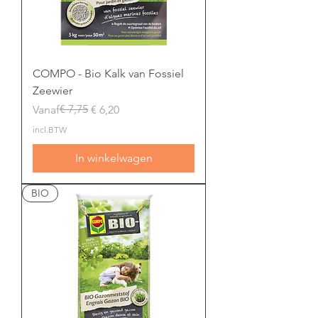
COMPO - Bio Kalk van Fossiel
Zeewier
Normale prijs
Verkoopprijs
€ 7,75
Vanaf
€ 6,20
incl.BTW
In winkelwagen
BIO