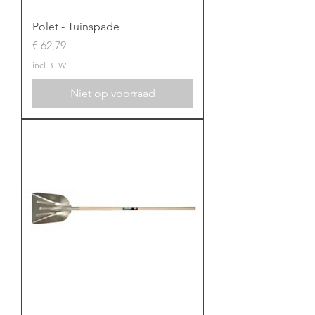
Polet - Tuinspade
Prijs
€ 62,79
incl.BTW
Niet op voorraad