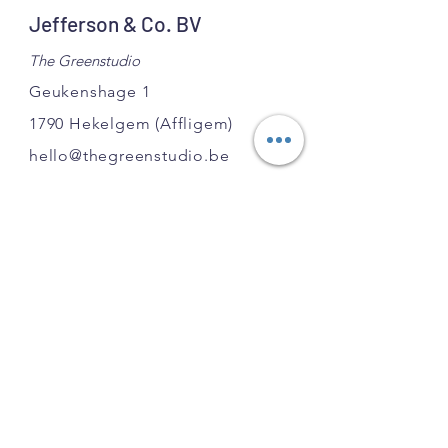
Lengte:
12cm
Jefferson & Co. BV
Breedte:
12cm
The Greenstudio
Geukenshage 1
1790 Hekelgem
(Affligem)
hello@thegreenstudio.be
BE
0751.903.220
GSM:
0495 631 354
INFO
FAQ
Shipping
& Returns
Copywright
Privacy policy/Algemene