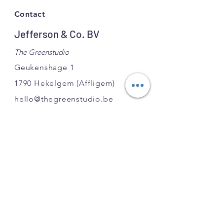
houdt de bodem tussen de
Contact
planten langer vochtiger.
Houdt langer stand dan de
Jefferson & Co. BV
traditionele afdekmaterialen.
The Greenstudio
Geukenshage 1
1790 Hekelgem
(Affligem)
hello@thegreenstudio.be
BE
0751.903.220
GSM:
0495 631 354
INFO
FAQ
Shipping
& Returns
Copywright