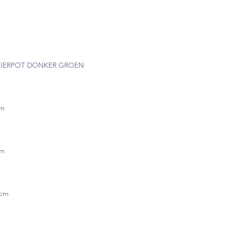
x SIERPOT DONKER GROEN
cm
cm
5cm