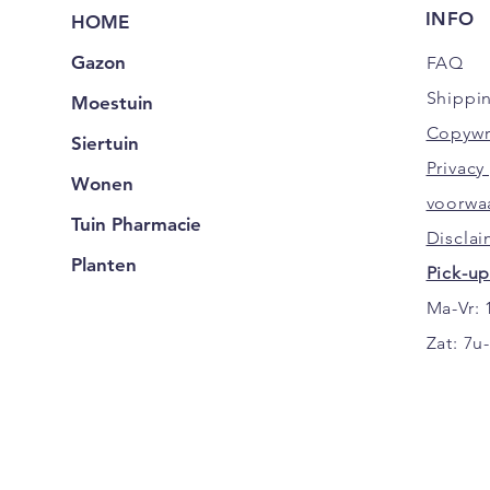
INFO
HOME
Gazon
FAQ
Shippi
Moestuin
Copywr
Siertuin
Privac
Wonen
voorwa
Tuin Pharmacie
Disclai
Planten
Pick-up
Ma-Vr: 
Zat: 7u