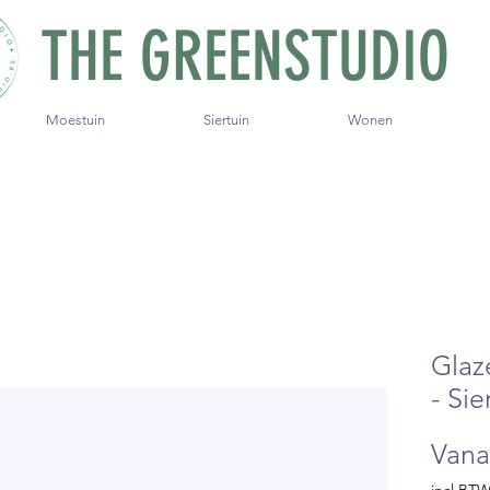
THE GREENSTUDIO
Moestuin
Siertuin
Wonen
Glaz
- Si
Van
incl.BT