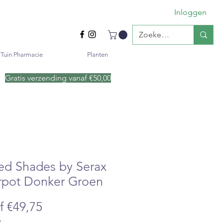
Inloggen
Tuin Pharmacie
Planten
Gratis verzending vanaf €50
,00
ed Shades by Serax
erpot Donker Groen
Verkoopprijs
af
€49,75
W