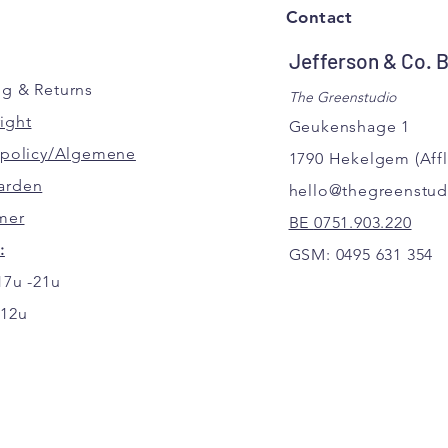
Contact
Jefferson & Co. 
ng
& Returns
The Greenstudio
ight
Geukenshage 1
y policy/Algemene
1790 Hekelgem
(Aff
arden
hello@thegreenstud
mer
BE
0751.903.220
:
GSM:
0495 631 354
17u -21u
-12u