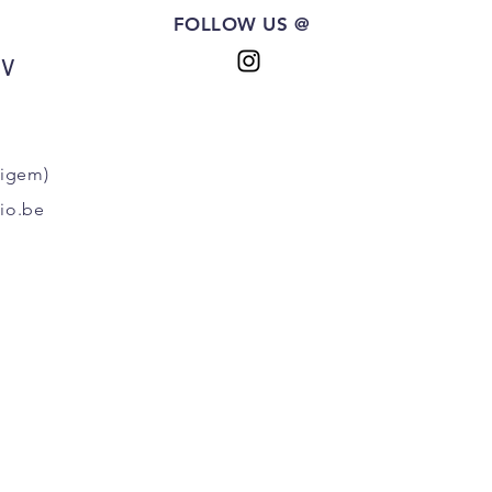
FOLLOW US @
BV
ligem)
io.be