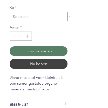
Kg
*
Aantal
*
In winkelwagen
Nu kopen
Viano meststof voor kleinfruit is
een samengestelde organo-
minerale meststof voor
toepassing in klein fruit zoals
aardbeien, bessen, frambozen,
When to use?
druiven, ... . Deze formule kan