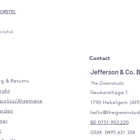
BORSTEL
n)afval
Contact
Jefferson & Co. 
ng
& Returns
The Greenstudio
ight
Geukenshage 1
y policy/Algemene
1790 Hekelgem
(Aff
arden
hello@thegreenstud
mer
BE
0751.903.220
:
GSM:
0495 631 354