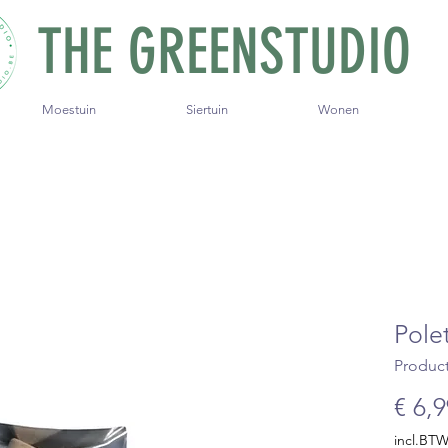
THE GREENSTUDIO
Moestuin
Siertuin
Wonen
Polet
Produc
€ 6,
incl.BT