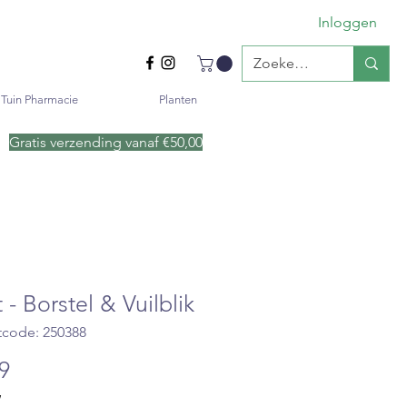
Inloggen
Tuin Pharmacie
Planten
Gratis verzending vanaf €50
,00
 - Borstel & Vuilblik
tcode: 250388
Prijs
99
W