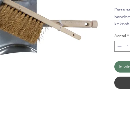
Deze se
handbor
kokosh
vuilbli
Aantal
*
duurzaa
Ideaa
vege
In wi