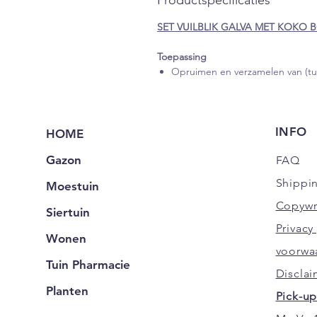
SET VUILBLIK GALVA MET KOKO 
Toepassing
Opruimen en verzamelen van (tui
INFO
HOME
Gazon
FAQ
Shippi
Moestuin
Copywr
Siertuin
Privac
Wonen
voorwa
Tuin Pharmacie
Disclai
Planten
Pick-up