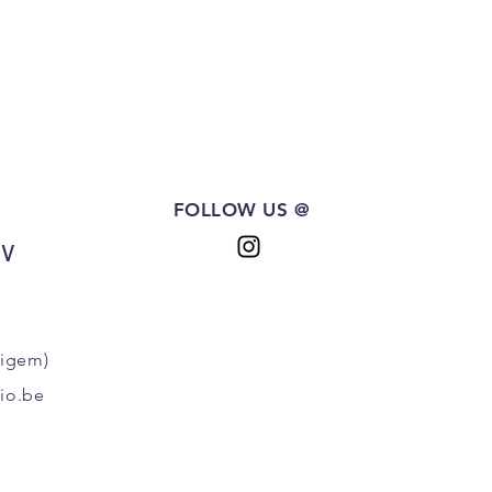
FOLLOW US @
BV
ligem)
io.be