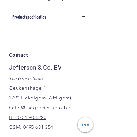
inspanning.
Met geïntegreerd
Productspecificaties
dempsysteem waardoor
polsen niet extra belast
HEGGENSCHAAR RECHT 230/570MM
worden
Toepassing
Recht blad uit koolstofstaal
Geschikt voor
Met regelbare spanschroef
bosbouwwerkzaamheden
Contact
Met takkenlauw
Licht gebogen comfortabele
Jefferson & Co. BV
Eigenschappen
kunststof handgrepen
Scherp geslepen
The Greenstudio
Totale lengte: 57cm
Lengte armen: 23cm
Geukenshage 1
1790 Hekelgem
(Affligem)
hello@thegreenstudio.be
BE
0751.903.220
GSM:
0495 631 354