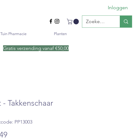
Inloggen
Tuin Pharmacie
Planten
Gratis verzending vanaf €50
,00
t - Takkenschaar
tcode: PP13003
Prijs
,49