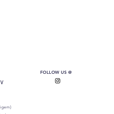
FOLLOW US @
BV
ligem)