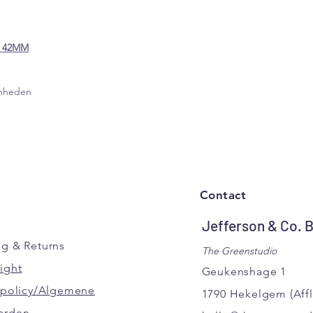
 42MM
amheden
Contact
Jefferson & Co. 
ng
& Returns
The Greenstudio
ight
Geukenshage 1
y policy/Algemene
1790 Hekelgem
(Aff
arden