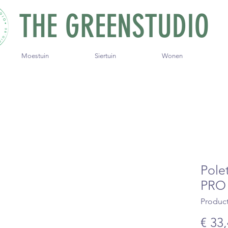
THE GREENSTUDIO
Moestuin
Siertuin
Wonen
Pole
PRO
Produc
€ 33