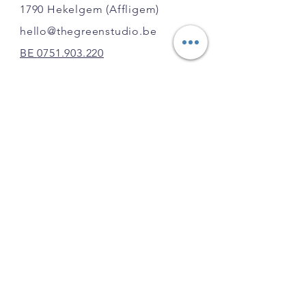
1790 Hekelgem
(Affligem)
Snijkop met gebogen
hello@thegreenstudio.be
aambeeld
Maximale knipdikte: 42mm
BE
0751.903.220
Totale lengte: 71cm
GSM:
0495 631 354
INFO
FAQ
Shipping
& Returns
Copywright
Privacy policy/Algemene
voorwaarden
Disclaimer
Pick-up:
Ma-Vr: 17u -21u