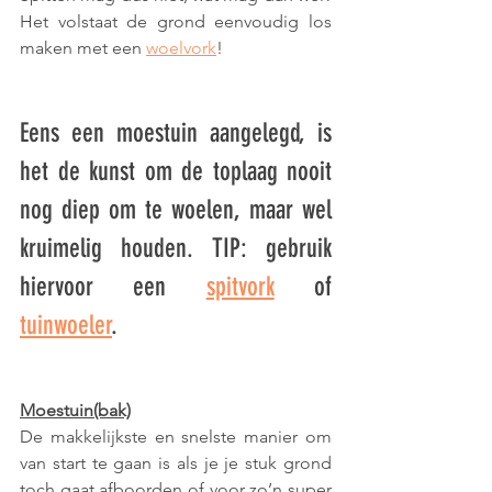
Het volstaat de grond eenvoudig los 
maken met een 
woelvork
!
Eens een moestuin aangelegd, is 
het de kunst om de toplaag nooit 
nog diep om te woelen, maar wel 
kruimelig houden. TIP: gebruik 
hiervoor een 
spitvork
 of 
tuinwoeler
.
Moestuin(bak)
De makkelijkste en snelste manier om 
van start te gaan is als je je stuk grond 
toch gaat afboorden of voor zo’n super 