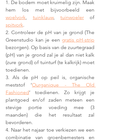
1. De bodem moet kruimelig zijn. Maak 
hem los met bijvoorbeeld een 
woelvork
, 
tuinklauw
, 
tuinwoeler
 of 
spitvork
.
2. Controleer de pH van je grond (The 
Greenstudio kan je een 
gratis pH-strip
bezorgen). Op basis van de zuurtegraad 
(pH) van je grond zal je al dan niet kalk 
(zure grond) of tuinturf (te kalkrijk) moet 
toedienen.
3. Als de pH op peil is, organische 
meststof ‘
Ourganique - The Old 
Fashioned
’ toedienen. Zo krijgt je 
plantgoed en/of zaden meteen een 
stevige portie voeding mee (3 
maanden) die het resultaat zal 
bevorderen.
4. Naar het najaar toe verkiezen we een 
combinatie van groenbemesters en 