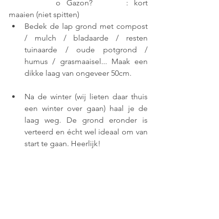
		o Gazon?		: kort 
maaien (niet spitten)
Bedek de lap grond met compost 
/ mulch / bladaarde / resten 
tuinaarde / oude potgrond / 
humus / grasmaaisel... Maak een 
dikke laag van ongeveer 50cm.
Na de winter (wij lieten daar thuis 
een winter over gaan) haal je de 
laag weg. De grond eronder is 
verteerd en écht wel ideaal om van 
start te gaan. Heerlijk!