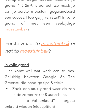
grond. 1 à 2m², is perfect! Zo maak je 
van je eerste moestuin gegarandeerd 
een succes. Hoe ga jij van start? In volle 
grond of met een veelzijdige 
moestuinbak
?
Eerste vraag: 
to 
moestuinbak
 or 
not to 
moestuinbak
?
In volle grond
Hier komt wel wat werk aan te pas. 
Gelukkig bevatten Google én The 
Greenstudio handige tips & tricks.
Zoek een stuk grond waar de zon 
in de zomer zeker 8 uur schijnt.
		o Vol onkruid?	: ergste 
onkruid wieden (niet spitten)