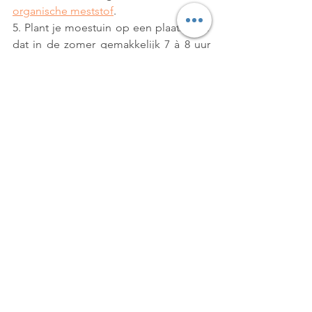
organische meststof
.
5. Plant je moestuin op een plaats waar 
dat in de zomer gemakkelijk 7 à 8 uur 
zon op schijnt en beschut tegen de 
wind!
Moestuinbak
1. 
Kies een prachtig exemplaar
 of maak 
er zelf een.
2. Plaats een worteldoek. Hiermee ga je 
alvast een groot deel onkruid 
vermijden.
3. Vul de bak met een luchtige 
mengeling van en 
universele potgrond
:
a. 1m² + 10cm hoog = 0,1m³ = 100L = 1 
x Viano Potgrond Universeel 60L + 1 x 
Viano Bodemverbeteraar voor groenten 
en kruiden 40L.
b. 2m² + 10cm hoog = 0,2m³ = 200L